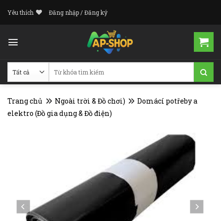
Skip
Yêu thích
Đăng nhập / Đăng ký
to
content
Tìm
kiếm:
Trang chủ
Ngoài trời & Đồ chơi)
Domácí potřeby a
elektro (Đồ gia dụng & Đồ điện)