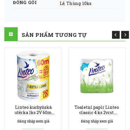
ĐÓNG GÓI
Lẻ
,
Thùng 10ks
SẢN PHẨM TƯƠNG TỰ
Linteo kuchyňská
Toaletní papír Linteo
utěrka 1ks 2V 60m
classic 4 ks 2vrst.
Classic- bịch 6ks
bílý-bịch 20ks
Đăng nhập xem giá
Đăng nhập xem giá