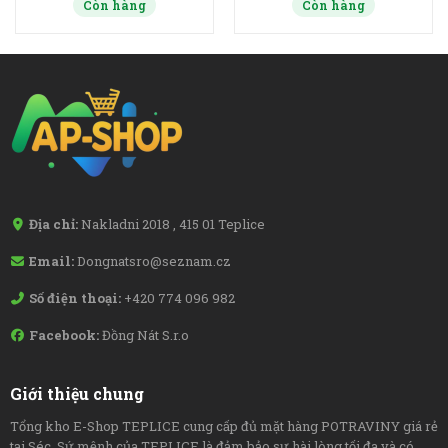
Còn hàng
Còn hàng
Địa chỉ:
Nakladni 2018 , 415 01 Teplice
Email:
Dongnatsro@seznam.cz
Số điện thoại:
+420 774 096 982
Facebook:
Đồng Nát S.r.o
Giới thiệu chung
Tổng kho E-Shop TEPLICE cung cấp đủ mặt hàng POTRAVINY giá rẻ
tại Séc. Sứ mệnh của TEPLICE là đảm bảo sự hài lòng tối đa và có